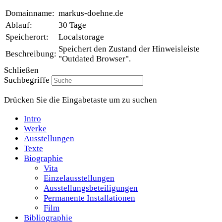
Domainname:
markus-doehne.de
Ablauf:
30 Tage
Speicherort:
Localstorage
Speichert den Zustand der Hinweisleiste
Beschreibung:
"Outdated Browser".
Schließen
Suchbegriffe
Drücken Sie die Eingabetaste um zu suchen
Intro
Werke
Ausstellungen
Texte
Biographie
Vita
Einzelausstellungen
Ausstellungsbeteiligungen
Permanente Installationen
Film
Bibliographie